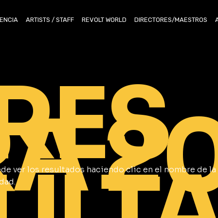
ENCIA
ARTISTS / STAFF
REVOLT WORLD
DIRECTORES/MAESTROS
RES
RA 2
ULT
de ver los resultados haciendo clic en el nombre de la
dad.