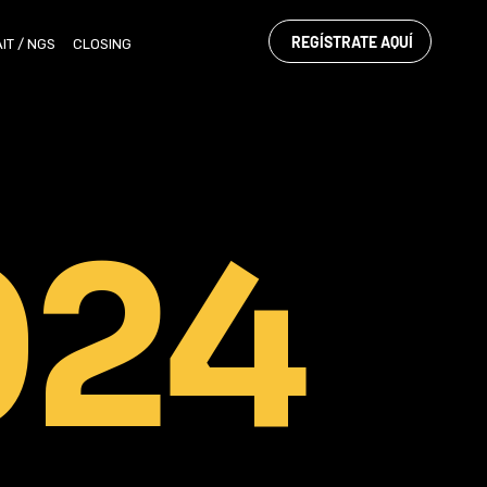
REGÍSTRATE AQUÍ
AIT / NGS
CLOSING SHOW
RESULTADOS
REGLAMENTO
024
A