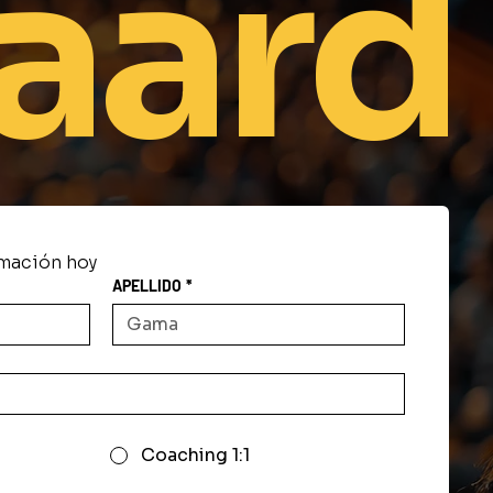
aard
mación hoy
APELLIDO
*
Coaching 1:1