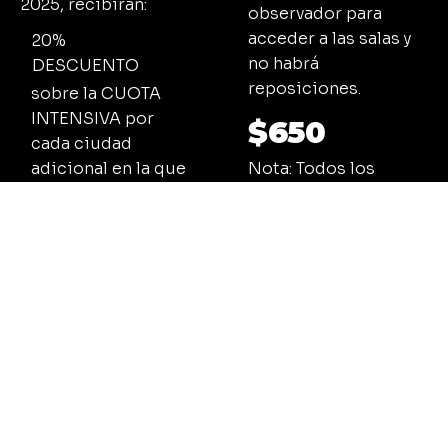
2025, recibirán:
observador para
acceder a las salas y
20%
no habrá
DESCUENTO
reposiciones.
sobre la CUOTA
INTENSIVA por
$650
cada ciudad
Nota: Todos los
adicional en la que
participantes de 15
participen.
años de edad o
*No se pueden aplicar
menos deberán
dos promociones
estar acompañados
juntas.
por su maestro,
coreógrafo o un
adulto responsable
en todo momento.
REGÍSTRATE AQUÍ AHORA