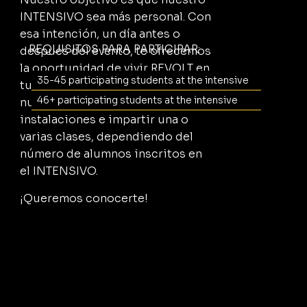
INTENSIVO sea más personal. Con
esa intención, un día antes o
REQUISITOS PARA PARTICIPAR:
después del evento, te ofrecemos
la oportunidad de vivir REVOLT en
35-45 participating students at the intensive
tu estudio. Un profesor de
46+ participating students at the intensive
nuestro equipo podría ir a tus
instalaciones e impartir una o
varias clases, dependiendo del
número de alumnos inscritos en
el INTENSIVO.
¡Queremos conocerte!